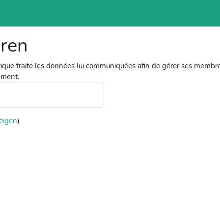
eren
que traite les données lui communiquées afin de gérer ses membr
ement.
eigen
)